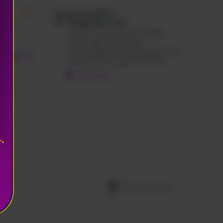
Metode pengiriman
mu.
Pengiriman kurir
Silakan isi alamat tujuan terlebih
dahulu agar sistem dapat
menampilkan pilihan jasa pengiriman
Tambah
serta perkiraan ongkos kirimnya.
Cari lokasi
Laporkan produk