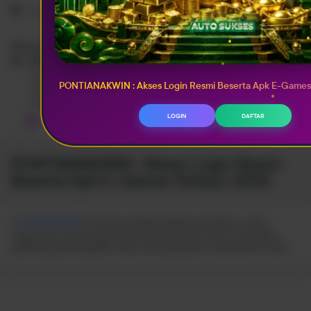
Open
Setiap Saat
•
24 Jam
Metode pengiriman
Pengiriman kurir
Silakan isi alamat tujuan terlebih dahulu agar sistem dapat
PONTIANAKWIN : Akses Login Resmi Beserta Apk E-Games
menampilkan pilihan jasa pengiriman serta perkiraan ongkos
kirimnya.
LOGIN
DAFTAR
Cari lokasi
PONTIANAKWIN : Akses Login Resmi
Beserta Apk E-Games Terbaru 2026
PONTIANAKWIN
Yang kini menjadi website permainan online
kesayangan petarung handal karena dengan sistem transparan,
grafik yang memanjakan mata, serta pelayanan maksimal anti ribet.