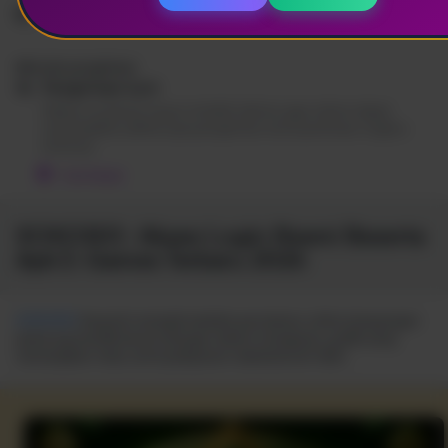
Open
Setiap Saat
•
24 Jam
Metode pengiriman
Pengiriman kurir
Silakan isi alamat tujuan terlebih dahulu agar sistem dapat
menampilkan pilihan jasa pengiriman serta perkiraan ongkos
kirimnya.
Cari lokasi
XOXO303 : Akses Login Resmi Beserta
Apk E-Games Terbaru 2026
XOXO303
Yang kini menjadi website permainan online kesayangan
petarung handal karena dengan sistem transparan, grafik yang
memanjakan mata, serta pelayanan maksimal anti ribet.