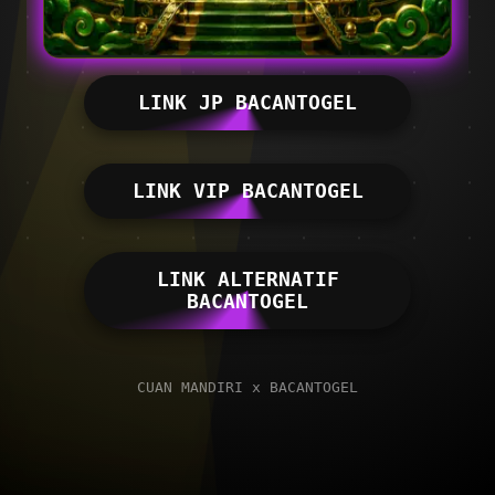
LINK JP BACANTOGEL
LINK VIP BACANTOGEL
LINK ALTERNATIF
BACANTOGEL
CUAN MANDIRI x BACANTOGEL