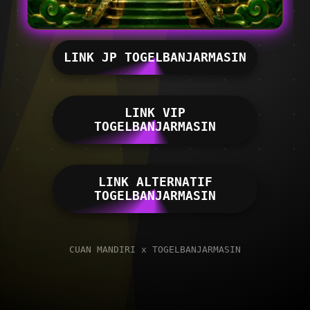
LINK JP TOGELBANJARMASIN
LINK VIP
TOGELBANJARMASIN
LINK ALTERNATIF
TOGELBANJARMASIN
CUAN MANDIRI x TOGELBANJARMASIN