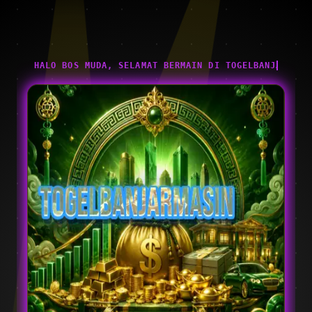
HALO BOS MUDA, SELAMAT BERMAIN DI TOGELBANJARMASI