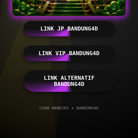
LINK JP BANDUNG4D
LINK VIP BANDUNG4D
LINK ALTERNATIF
BANDUNG4D
CUAN MANDIRI x BANDUNG4D