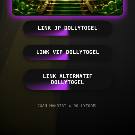
LINK JP DOLLYTOGEL
LINK VIP DOLLYTOGEL
LINK ALTERNATIF
DOLLYTOGEL
CUAN MANDIRI x DOLLYTOGEL