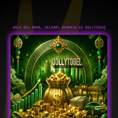
HALO BOS MUDA, SELAMAT BERMAIN DI DOLLYTOGEL