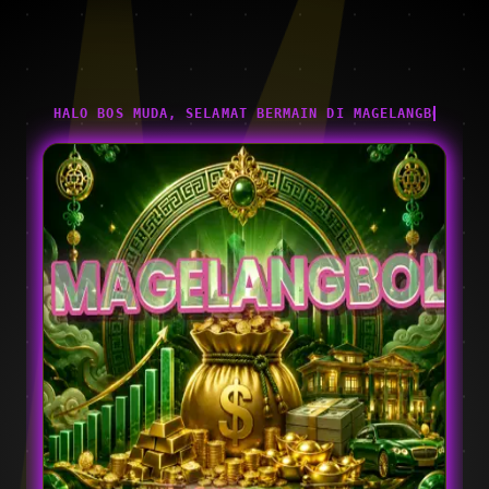
HALO BOS MUDA, SELAMAT BERMAIN DI MAGELANGBOLA