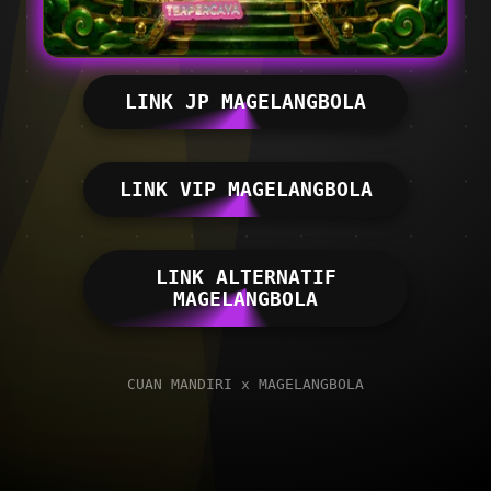
LINK JP MAGELANGBOLA
LINK VIP MAGELANGBOLA
LINK ALTERNATIF
MAGELANGBOLA
CUAN MANDIRI x MAGELANGBOLA