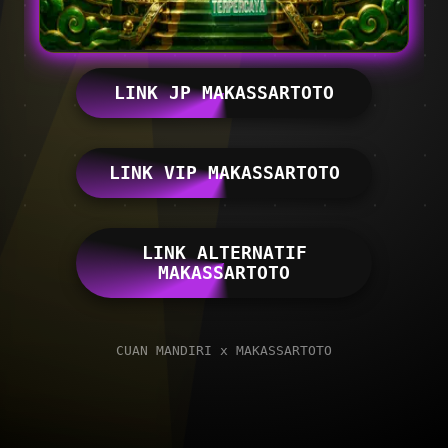
LINK JP MAKASSARTOTO
LINK VIP MAKASSARTOTO
LINK ALTERNATIF
MAKASSARTOTO
CUAN MANDIRI x MAKASSARTOTO