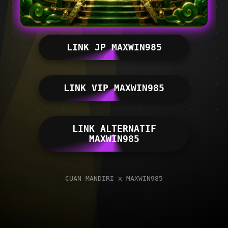
LINK JP MAXWIN985
LINK VIP MAXWIN985
LINK ALTERNATIF
MAXWIN985
CUAN MANDIRI x MAXWIN985