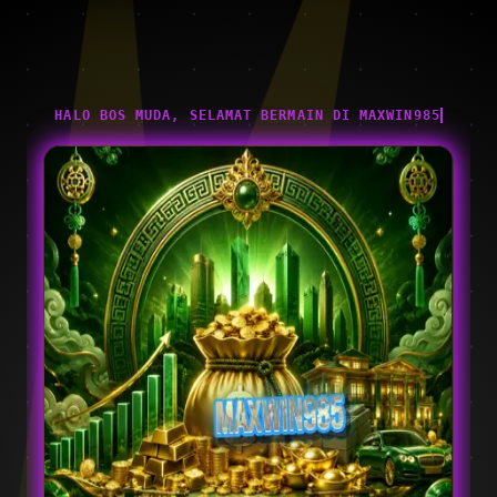
HALO BOS MUDA, SELAMAT BERMAIN DI MAXWIN985