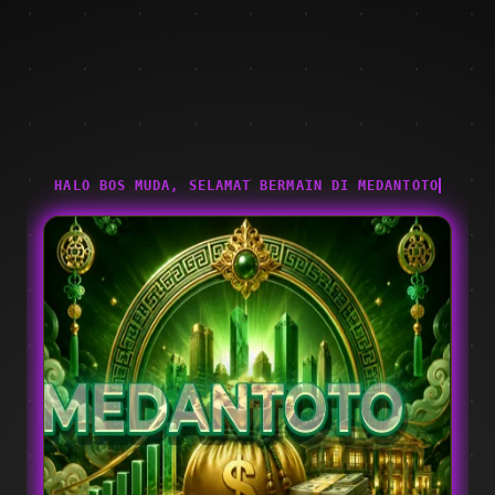
HALO BOS MUDA, SELAMAT BERMAIN DI MEDANTOTO