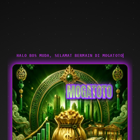
HALO BOS MUDA, SELAMAT BERMAIN DI MOGATOTO