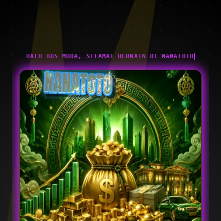
HALO BOS MUDA, SELAMAT BERMAIN DI NANATOTO