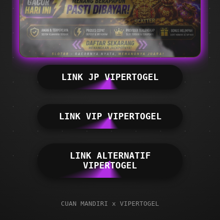
LINK JP VIPERTOGEL
LINK VIP VIPERTOGEL
LINK ALTERNATIF
VIPERTOGEL
CUAN MANDIRI x VIPERTOGEL