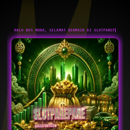
HALO BOS MUDA, SELAMAT BERMAIN DI SLOTPAREPARE