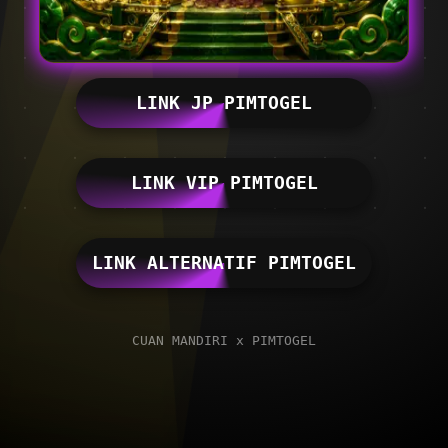
LINK JP PIMTOGEL
LINK VIP PIMTOGEL
LINK ALTERNATIF PIMTOGEL
CUAN MANDIRI x PIMTOGEL