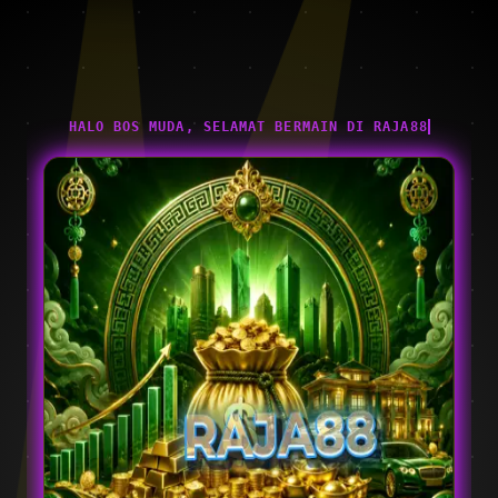
HALO BOS MUDA, SELAMAT BERMAIN DI RAJA88