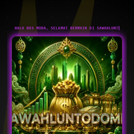
HALO BOS MUDA, SELAMAT BERMAIN DI SAWAHLUNTODOMIN