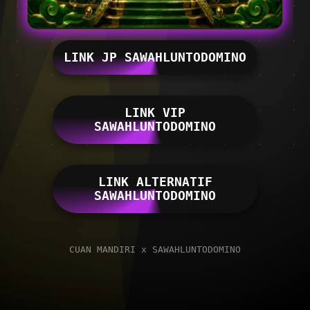
LINK JP SAWAHLUNTODOMINO
LINK VIP
SAWAHLUNTODOMINO
LINK ALTERNATIF
SAWAHLUNTODOMINO
CUAN MANDIRI x SAWAHLUNTODOMINO