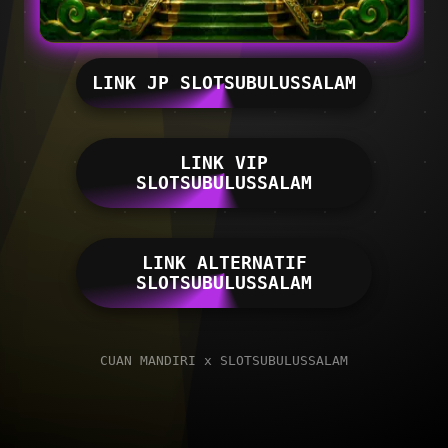
LINK JP SLOTSUBULUSSALAM
LINK VIP
SLOTSUBULUSSALAM
LINK ALTERNATIF
SLOTSUBULUSSALAM
CUAN MANDIRI x SLOTSUBULUSSALAM