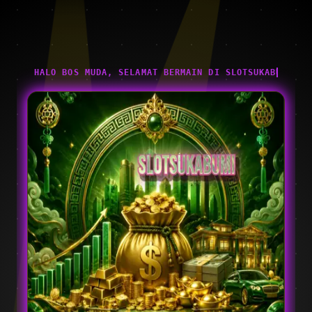
HALO BOS MUDA, SELAMAT BERMAIN DI SLOTSUKABUMI