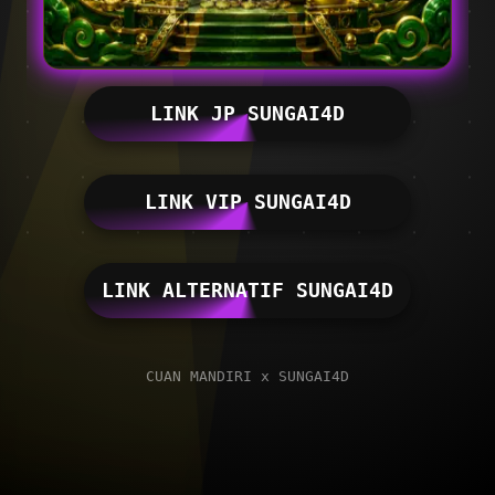
LINK JP SUNGAI4D
LINK VIP SUNGAI4D
LINK ALTERNATIF SUNGAI4D
CUAN MANDIRI x SUNGAI4D