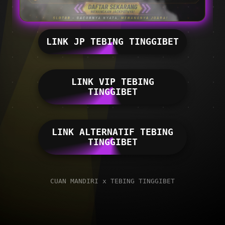
LINK JP TEBING TINGGIBET
LINK VIP TEBING
TINGGIBET
LINK ALTERNATIF TEBING
TINGGIBET
CUAN MANDIRI x TEBING TINGGIBET