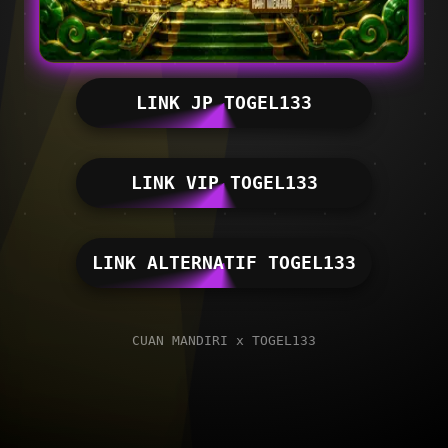
LINK JP TOGEL133
LINK VIP TOGEL133
LINK ALTERNATIF TOGEL133
CUAN MANDIRI x TOGEL133