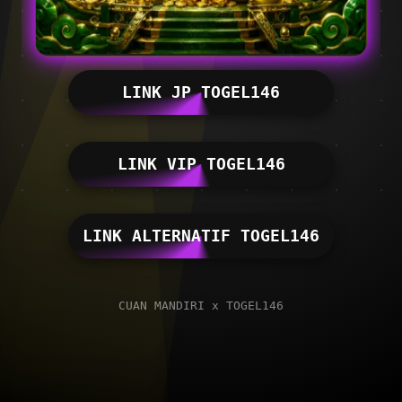
LINK JP TOGEL146
LINK VIP TOGEL146
LINK ALTERNATIF TOGEL146
CUAN MANDIRI x TOGEL146