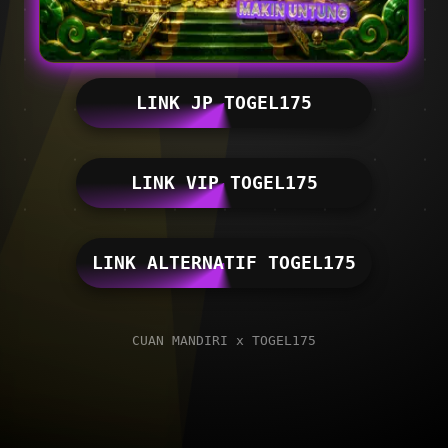
LINK JP TOGEL175
LINK VIP TOGEL175
LINK ALTERNATIF TOGEL175
CUAN MANDIRI x TOGEL175