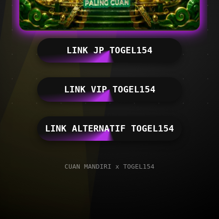
LINK JP TOGEL154
LINK VIP TOGEL154
LINK ALTERNATIF TOGEL154
CUAN MANDIRI x TOGEL154