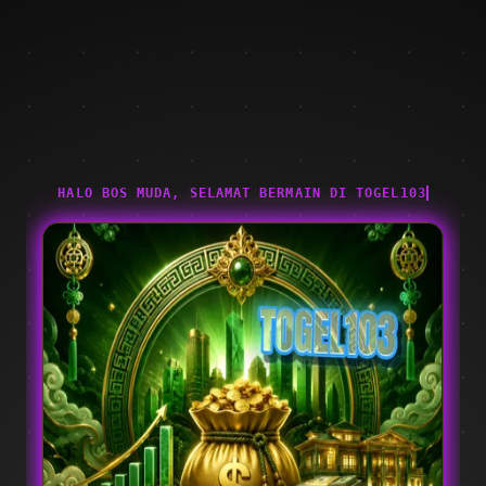
HALO BOS MUDA, SELAMAT BERMAIN DI TOGEL103