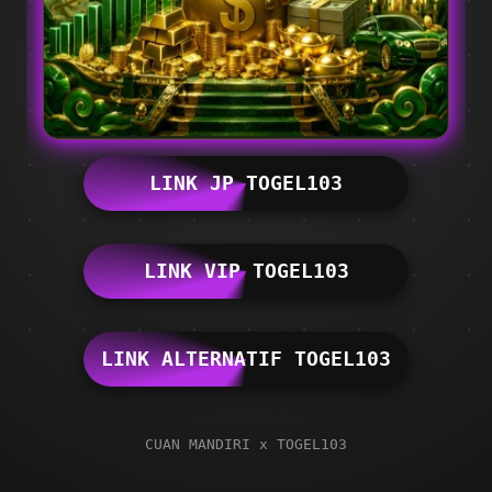
LINK JP TOGEL103
LINK VIP TOGEL103
LINK ALTERNATIF TOGEL103
CUAN MANDIRI x TOGEL103