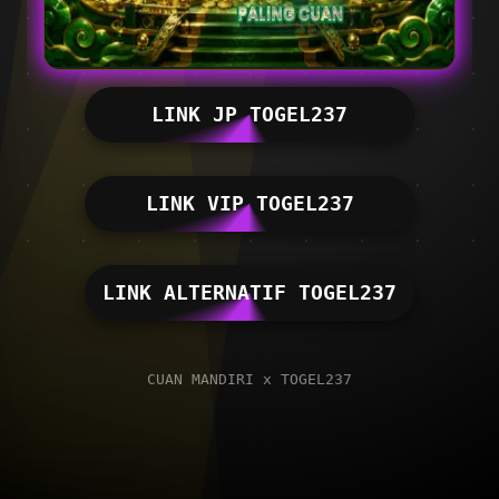
LINK JP TOGEL237
LINK VIP TOGEL237
LINK ALTERNATIF TOGEL237
CUAN MANDIRI x TOGEL237