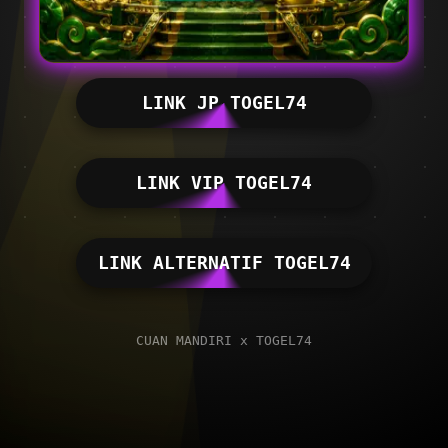
LINK JP TOGEL74
LINK VIP TOGEL74
LINK ALTERNATIF TOGEL74
CUAN MANDIRI x TOGEL74