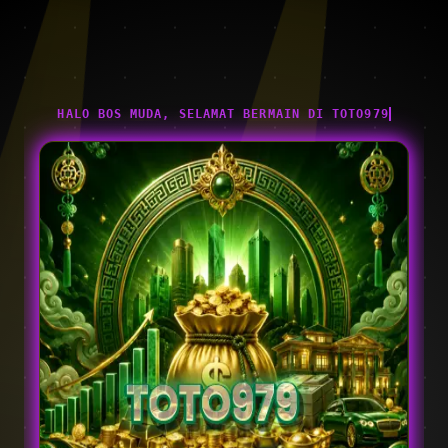
HALO BOS MUDA, SELAMAT BERMAIN DI TOTO979