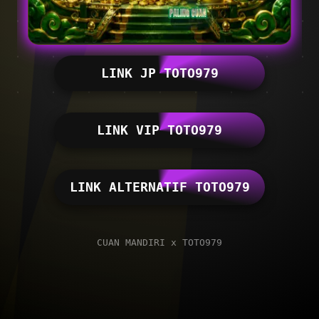
LINK JP TOTO979
LINK VIP TOTO979
LINK ALTERNATIF TOTO979
CUAN MANDIRI x TOTO979