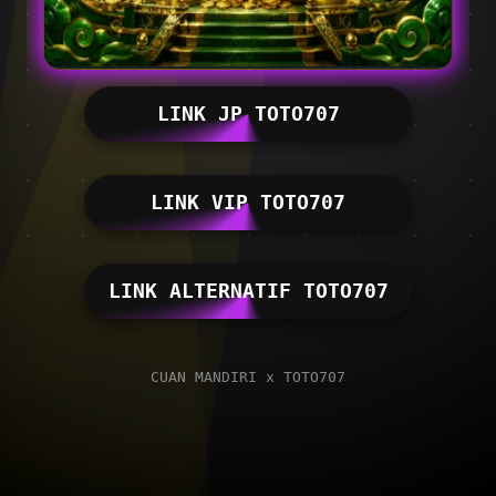
LINK JP TOTO707
LINK VIP TOTO707
LINK ALTERNATIF TOTO707
CUAN MANDIRI x TOTO707