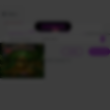
Menu
Deskripsi
Ulasan
Diskusi
Rekomendasi
Lapor
AMBON4D
LINK
SITUS
LINK
AMBON4D
LOGIN
AMBON4D
ALTERNATIF
Semua kategori
0
LOGIN
REGISTER
Add alamat
agar belanja lebih mantab.
d="M21.99 12.055C21.99
6.49775 17.5122 2 11.995
2C6.47776 2 2 6.49775 2
12.055C2 17.0725 5.65817
21.2304 10.4358
21.99V14.9635H7.89705V12.055H10.4358V9.83608C10.4358