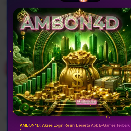
Belanja Rp500.000, dapat 1 hadiah gratis
Tambah
Menu
GAME
Merek
AMBON4D
AMBON4D OFFICIAL BRAND
Super Official Store
Top Rated Market
Rating seller:
99%
Ikuti
Kab. Jombang
AMBON4D : Akses Login Resmi Beserta Apk E-Games Terbaru
AMBON4D