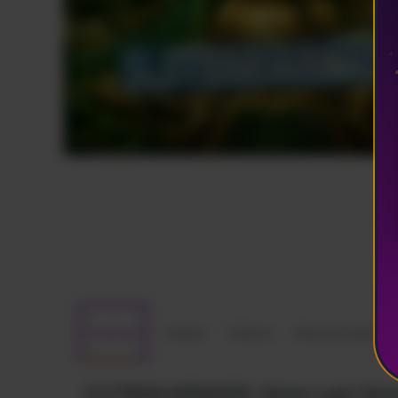
d="M21.99 12.055C21.99 6.49775 17.5122 2 11.995 2C6.47776 2 
12.055C2 17.0725 5.65817 21.2304 10.4358
21.99V14.9635H7.89705V12.055H10.4358V9.83608C10.4358 7.
5.92804 14.2139 5.92804C15.3033 5.92804 16.4528 6.12794 16
6.12794V8.6067H15.1934C13.954 8.6067 13.5642 9.38631 13.5
10.1759V12.065H16.3328L15.8931 14.9735H13.5642V22C18.341
17.0825 22 12.065L21.99 12.055Z">
Deskripsi
Ulasan
Diskusi
Rekomendasi
SLOTBANJARMASIN : Akses Login Resm