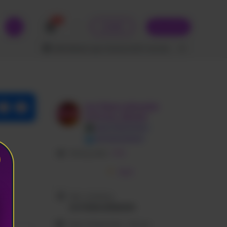
0
LOGIN
REGISTER
Add alamat
agar belanja lebih mantab.
SLOTBANJARMASIN
39
22
OFFICIAL BRAND
Super Official Store
Top Rated Market
Rating seller:
99%
Ikuti
Kab. Jombang
SLOTBANJARMASIN
Open
Setiap Saat
•
24 Jam