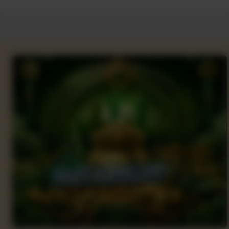
SITUS BLITARSLOT