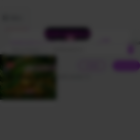
Menu
Deskripsi
Ulasan
Diskusi
Rekomendasi
DENPASARSLOT
LINK
SITUS
LINK
DENPASARSLOT
LOGIN
DENPASARSLOT
ALTERNATIF
Semua kategori
0
LOGIN
REGISTER
Add alamat
agar belanja lebih mantab.
d="M21.99 12.055C21.99
6.49775 17.5122 2 11.995
2C6.47776 2 2 6.49775 2
12.055C2 17.0725 5.65817
21.2304 10.4358
21.99V14.9635H7.89705V12.055H10.4358V9.83608C10.4358