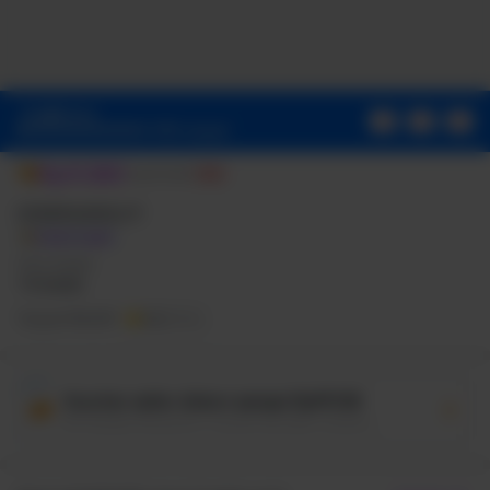
7.31734 11.925 5.92804
14.2139 5.92804C15.3033
5.92804 16.4528 6.12794
16.4528
6.12794V8.6067H15.1934C13.954
8.6067 13.5642 9.38631
01
39
22
13.5642
98% terjual
10.1759V12.065H16.3328L15.8931
14.9735H13.5642V22C18.3418
Rp11.380
Rp111.380
90%
21.2504 22 17.0825 22
12.065L21.99 12.055Z">
DENPASARSLOT
Gratis ongkir
Umur simpan
>6 bulan
Terjual 138.257
5,0
(120k)
Voucher seller diskon sampai Rp99.138
Nih tersedia 1163 promo / voucher dar seller untukmu.