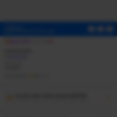
7.31734 11.925 5.92804
14.2139 5.92804C15.3033
5.92804 16.4528 6.12794
16.4528
6.12794V8.6067H15.1934C13.954
8.6067 13.5642 9.38631
01
39
22
13.5642
98% terjual
10.1759V12.065H16.3328L15.8931
14.9735H13.5642V22C18.3418
Rp11.380
Rp111.380
90%
21.2504 22 17.0825 22
12.065L21.99 12.055Z">
DENPASARWIN
Gratis ongkir
Umur simpan
>6 bulan
Terjual 138.257
5,0
(120k)
Voucher seller diskon sampai Rp99.138
Nih tersedia 1163 promo / voucher dar seller untukmu.