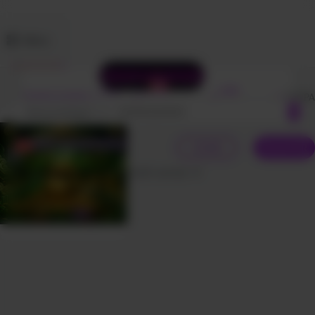
Menu
Deskripsi
Ulasan
Diskusi
Rekomendasi
DENPASARWIN
LINK
SITUS
LINK
DENPASARWIN
LOGIN
DENPASARWIN
ALTERNATIF
Semua kategori
0
LOGIN
REGISTER
Add alamat
agar belanja lebih mantab.
d="M21.99 12.055C21.99
6.49775 17.5122 2 11.995
2C6.47776 2 2 6.49775 2
12.055C2 17.0725 5.65817
21.2304 10.4358
21.99V14.9635H7.89705V12.055H10.4358V9.83608C10.4358