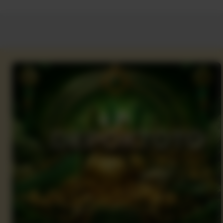
SITUS DEPOKTOTO