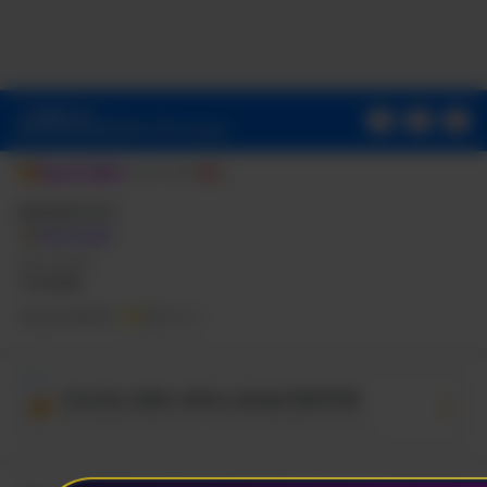
7.31734 11.925 5.92804
14.2139 5.92804C15.3033
5.92804 16.4528 6.12794
16.4528
6.12794V8.6067H15.1934C13.954
8.6067 13.5642 9.38631
01
39
22
13.5642
98% terjual
10.1759V12.065H16.3328L15.8931
14.9735H13.5642V22C18.3418
Rp11.380
Rp111.380
90%
21.2504 22 17.0825 22
12.065L21.99 12.055Z">
DEPOKTOTO
Gratis ongkir
Umur simpan
>6 bulan
Terjual 138.257
5,0
(120k)
Voucher seller diskon sampai Rp99.138
Nih tersedia 1163 promo / voucher dar seller untukmu.