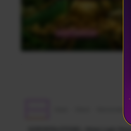
d="M21.99 12.055C21.99 6.49775 17.5122 2 11.995 2C6.47776 2 
12.055C2 17.0725 5.65817 21.2304 10.4358
21.99V14.9635H7.89705V12.055H10.4358V9.83608C10.4358 7.
5.92804 14.2139 5.92804C15.3033 5.92804 16.4528 6.12794 16
6.12794V8.6067H15.1934C13.954 8.6067 13.5642 9.38631 13.5
10.1759V12.065H16.3328L15.8931 14.9735H13.5642V22C18.341
17.0825 22 12.065L21.99 12.055Z">
Deskripsi
Ulasan
Diskusi
Rekomendasi
GORONTALOTOGEL : Akses Login Resmi