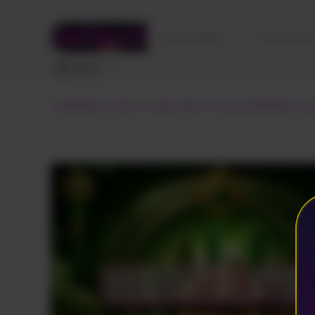
GORONTALOTOGEL
Semua kategori
Menu
GORONTALOTOGEL
LINK LOGIN
SITUS GORONTALOTO