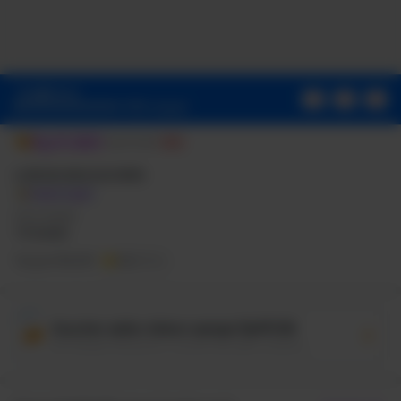
7.31734 11.925 5.92804
14.2139 5.92804C15.3033
5.92804 16.4528 6.12794
16.4528
6.12794V8.6067H15.1934C13.954
8.6067 13.5642 9.38631
01
39
22
13.5642
98% terjual
10.1759V12.065H16.3328L15.8931
14.9735H13.5642V22C18.3418
Rp11.380
Rp111.380
90%
21.2504 22 17.0825 22
12.065L21.99 12.055Z">
LUBUKLINGGAUWIN
Gratis ongkir
Umur simpan
>6 bulan
Terjual 138.257
5,0
(120k)
Voucher seller diskon sampai Rp99.138
Nih tersedia 1163 promo / voucher dar seller untukmu.