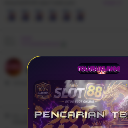
Belanja Rp500.000, dapat 1 hadiah gratis
Tambah
Menu
GAME
Merek
TOTOLUBUKLINGGAU
TOTOLUBUKLINGGAU OFFICIAL BRAND
TOTOLUBUKLINGGA
Super Official Store
Top Rated Market
Rating seller:
99%
Ikuti
Kab. Jombang
TOTOLUBUKLINGGAU