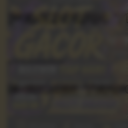
SITUS TOTOLUBUKLINGGAU