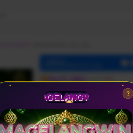
INK ALTERNATIF
MAGELANGWIN : Akses Login Resmi Beserta Apk E-Games Terbaru 2026
01
98% terjual
Rp11.380
Rp111.380
90%
MAGELANGWIN
?
MAGELANGWIN
Gratis ongkir
Umur simpan
>6 bulan
Terjual 138.257
5,0
(120k)