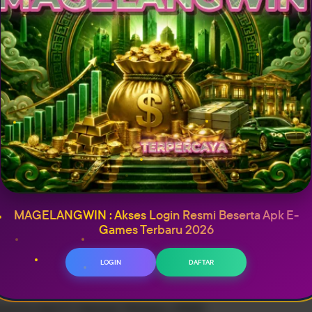
Voucher seller diskon sampai Rp99.138
Nih tersedia 1163 promo / voucher dar seller untuk
Belanja Rp500.000, dapat 1 hadiah gratis
2 6.49775 2
Menu
GAME
Merek
MAGELANGWIN
31734 11.925
.4528
642
MAGELANGWIN : Akses Login Resmi Beserta Apk E-
8 21.2504 22
Games Terbaru 2026
LOGIN
DAFTAR
serta Apk E-Games Terbaru 2026