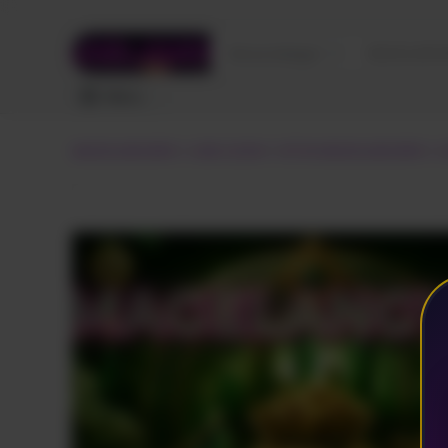
MAGELANGWIN
Semua kategori
Menu
MAGELANGWIN
LINK LOGIN
SITUS MAGELANGWIN
L