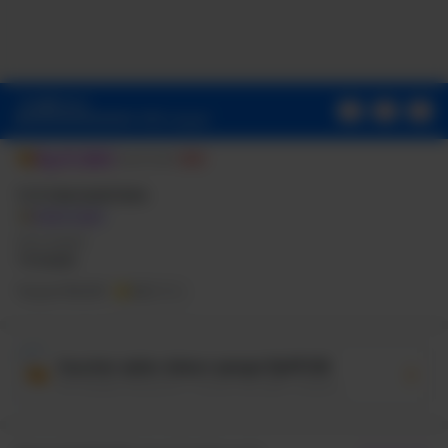
7.31734 11.925 5.92804
14.2139 5.92804C15.3033
5.92804 16.4528 6.12794
16.4528
6.12794V8.6067H15.1934C13.954
8.6067 13.5642 9.38631
01
39
22
13.5642
98% terjual
10.1759V12.065H16.3328L15.8931
14.9735H13.5642V22C18.3418
Rp11.380
Rp111.380
90%
21.2504 22 17.0825 22
12.065L21.99 12.055Z">
TOTONUSANTARA
Gratis ongkir
Umur simpan
>6 bulan
Terjual 138.257
5,0
(120k)
Voucher seller diskon sampai Rp99.138
Nih tersedia 1163 promo / voucher dar seller untukmu.