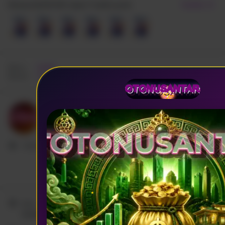
Belanja Rp500.000, dapat 1 hadiah gratis
Tambah
Menu
GAME
Merek
TOTONUSANTARA
TOTONUSANTARA
TOTONUSANTARA OFFICIAL BRAND
Super Official Store
Top Rated Market
Rating seller:
99%
Ikuti
Kab. Jombang
TOTONUSANTARA