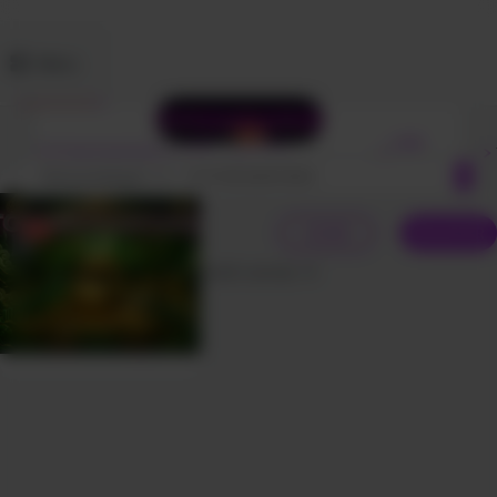
Menu
Deskripsi
Ulasan
Diskusi
Rekomendasi
TOTONUSANTARA
LINK
SITUS
LINK
TOTONUSANTARA
LOGIN
TOTONUSANTARA
ALTERNATIF
Semua kategori
0
LOGIN
REGISTER
Add alamat
agar belanja lebih mantab.
d="M21.99 12.055C21.99
6.49775 17.5122 2 11.995
2C6.47776 2 2 6.49775 2
12.055C2 17.0725 5.65817
21.2304 10.4358
21.99V14.9635H7.89705V12.055H10.4358V9.83608C10.4358