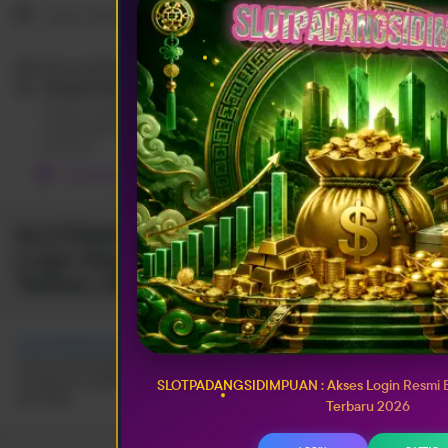
Open
Setiap Saat
•
24 Jam
Metode pengiriman
Pengiriman kurir
Silakan isi alamat tujuan terlebih dahulu agar sistem dapat
menampilkan pilihan jasa pengiriman serta perkiraan ongkos
kirimnya.
Cari lokasi
SLOTPADANGSIDIMPUAN : Akses
Login Resmi Beserta Apk E-Games
Terbaru 2026
SLOTPADANGSIDIMPUAN
Yang kini menjadi website permainan
online kesayangan petarung handal karena dengan sistem
transparan, grafik yang memanjakan mata, serta pelayanan maksimal
SLOTPADANGSIDIMPUAN : Akses Login Resmi 
anti ribet.
Terbaru 2026