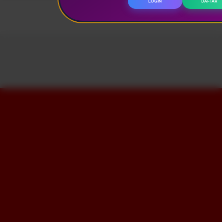
LOGIN
DAFTAR