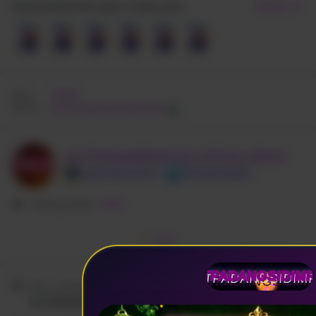
Belanja Rp500.000, dapat 1 hadiah gratis
Tambah
Menu
GAME
Merek
SLOTPADANGSIDIMPUAN
SLOTPADANGSIDIMPUAN OFFICIAL BRAND
Super Official Store
Top Rated Market
Rating seller:
99%
Ikuti
SLOTPADANGSIDIM
Kab. Jombang
SLOTPADANGSIDIMPUAN