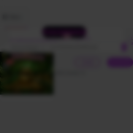
Menu
Deskripsi
Ulasan
Diskusi
Rekomendasi
SLOTPADANGSIDIMPUAN
LINK
SITUS
SLOTPADANGSIDIMPUAN
LOGIN
SLOTPADANGSIDIMPUAN
Semua kategori
0
LOGIN
REGISTER
Add alamat
agar belanja lebih mantab.
d="M21.99 12.055C21.99
6.49775 17.5122 2 11.995
2C6.47776 2 2 6.49775 2
12.055C2 17.0725 5.65817
21.2304 10.4358
21.99V14.9635H7.89705V12.055H10.4358V9.83608C10.4358