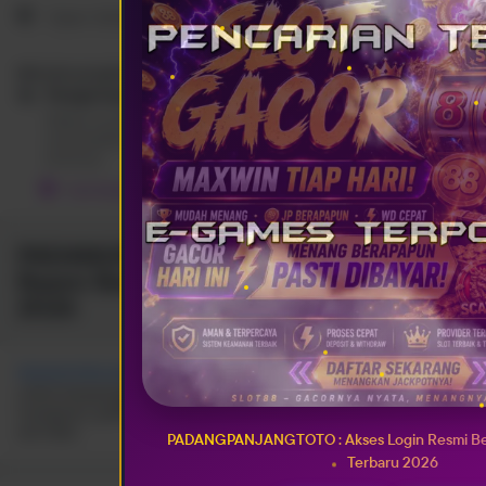
Open
Setiap Saat
•
24 Jam
Metode pengiriman
Pengiriman kurir
Silakan isi alamat tujuan terlebih dahulu agar sistem dapat
menampilkan pilihan jasa pengiriman serta perkiraan ongkos
kirimnya.
Cari lokasi
PADANGPANJANGTOTO : Akses Login
Resmi Beserta Apk E-Games Terbaru
2026
PADANGPANJANGTOTO
Yang kini menjadi website permainan
online kesayangan petarung handal karena dengan sistem
transparan, grafik yang memanjakan mata, serta pelayanan maksimal
anti ribet.
PADANGPANJANGTOTO : Akses Login Resmi Be
Terbaru 2026