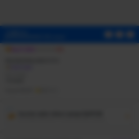
7.31734 11.925 5.92804
14.2139 5.92804C15.3033
5.92804 16.4528 6.12794
16.4528
6.12794V8.6067H15.1934C13.954
8.6067 13.5642 9.38631
01
39
22
13.5642
98% terjual
10.1759V12.065H16.3328L15.8931
14.9735H13.5642V22C18.3418
Rp11.380
Rp111.380
90%
21.2504 22 17.0825 22
12.065L21.99 12.055Z">
PADANGPANJANGTOTO
Gratis ongkir
Umur simpan
>6 bulan
Terjual 138.257
5,0
(120k)
Voucher seller diskon sampai Rp99.138
Nih tersedia 1163 promo / voucher dar seller untukmu.