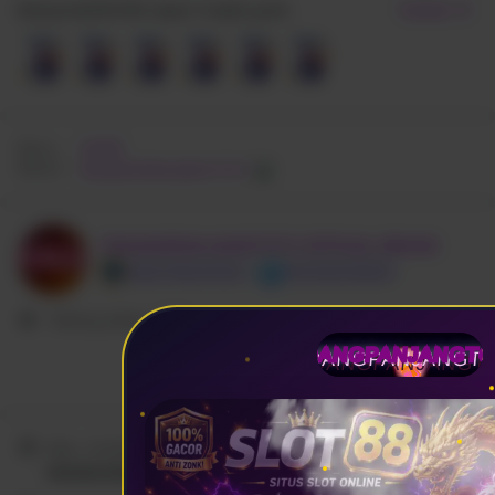
Belanja Rp500.000, dapat 1 hadiah gratis
Tambah
Menu
GAME
Merek
PADANGPANJANGTOTO
PADANGPANJANGTOTO OFFICIAL BRAND
Super Official Store
Top Rated Market
Rating seller:
99%
PADANGPANJANGT
Ikuti
Kab. Jombang
PADANGPANJANGTOTO