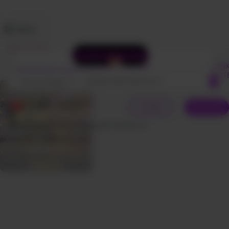
Menu
Deskripsi
Ulasan
Diskusi
Rekomendasi
PADANGPANJANGSLOT
LINK
SITUS
LIN
PADANGPANJANGSLOT
LOGIN
PADANGPANJANGSLOT
ALT
Semua kategori
0
LOGIN
REGISTER
Add alamat
agar belanja lebih mantab.
d="M21.99 12.055C21.99
6.49775 17.5122 2 11.995
2C6.47776 2 2 6.49775 2
12.055C2 17.0725 5.65817
21.2304 10.4358
21.99V14.9635H7.89705V12.055H10.4358V9.83608C10.4358