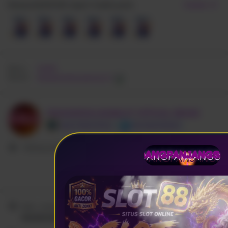
Belanja Rp500.000, dapat 1 hadiah gratis
Tambah
Menu
GAME
Merek
PADANGPANJANGSLOT
PADANGPANJANGSLOT OFFICIAL BRAND
Super Official Store
Top Rated Market
Rating seller:
99%
PADANGPANJANGSL
Ikuti
Kab. Jombang
PADANGPANJANGSLOT