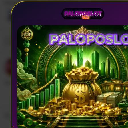
Belanja Rp500.000, dapat 1 hadiah gratis
Tambah
PALOPOSLOT
Menu
GAME
Merek
PALOPOSLOT
PALOPOSLOT OFFICIAL BRAND
Super Official Store
Top Rated Market
Rating seller:
99%
Ikuti
Kab. Jombang
PALOPOSLOT