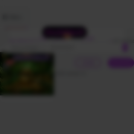
Menu
Deskripsi
Ulasan
Diskusi
Rekomendasi
PALOPOSLOT
LINK
SITUS
LINK
PALOPOSLOT
LOGIN
PALOPOSLOT
ALTERNATIF
Semua kategori
0
LOGIN
REGISTER
Add alamat
agar belanja lebih mantab.
d="M21.99 12.055C21.99
6.49775 17.5122 2 11.995
2C6.47776 2 2 6.49775 2
12.055C2 17.0725 5.65817
21.2304 10.4358
21.99V14.9635H7.89705V12.055H10.4358V9.83608C10.4358