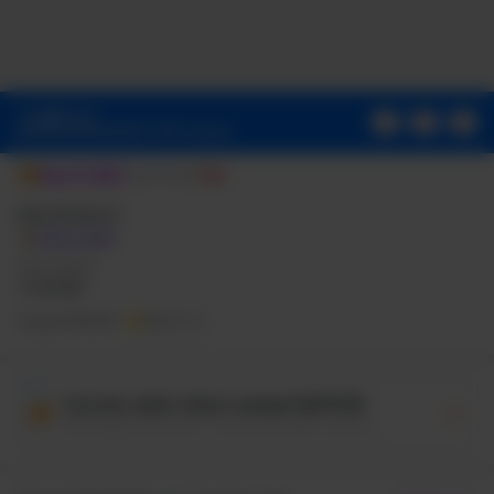
7.31734 11.925 5.92804
14.2139 5.92804C15.3033
5.92804 16.4528 6.12794
16.4528
6.12794V8.6067H15.1934C13.954
8.6067 13.5642 9.38631
01
39
22
13.5642
98% terjual
10.1759V12.065H16.3328L15.8931
14.9735H13.5642V22C18.3418
Rp11.380
Rp111.380
90%
21.2504 22 17.0825 22
12.065L21.99 12.055Z">
PALOPOSLOT
Gratis ongkir
Umur simpan
>6 bulan
Terjual 138.257
5,0
(120k)
Voucher seller diskon sampai Rp99.138
Nih tersedia 1163 promo / voucher dar seller untukmu.