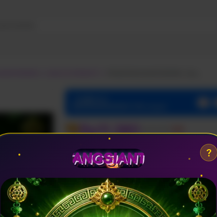
SIANTARWIN
LINK ALTERNATIF
PEMATANGSIANTARWIN : Akses Login Resmi Beserta Apk E-Games Terbaru 2026
01
98% terjual
Rp11.380
Rp111.380
90%
PEMATANGSIANTARWIN
?
PEMATANGSIANTARWIN
Gratis ongkir
Umur simpan
>6 bulan
Terjual 138.257
5,0
(120k)