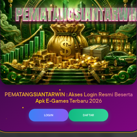
Voucher seller diskon sampai Rp99.138
Nih tersedia 1163 promo / voucher dar seller untuk
Belanja Rp500.000, dapat 1 hadiah gratis
2 6.49775 2
Menu
GAME
Merek
PEMATANGSIANTARWIN
31734 11.925
.4528
642
PEMATANGSIANTARWIN : Akses Login Resmi Beserta
8 21.2504 22
Apk E-Games Terbaru 2026
LOGIN
DAFTAR
esmi Beserta Apk E-Games Terbaru 2026