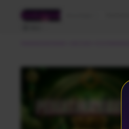
EMATANGSIANTARWIN
Semua kategori
Menu
PEMATANGSIANTARWIN
LINK LOGIN
SITUS PEMATANG