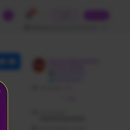
0
LOGIN
REGISTER
Add alamat
agar belanja lebih mantab.
PEMATANGSIANTARWIN
39
22
OFFICIAL BRAND
Super Official Store
Top Rated Market
Rating seller:
99%
Ikuti
Kab. Jombang
PEMATANGSIANTARWIN
Open
Setiap Saat
•
24 Jam