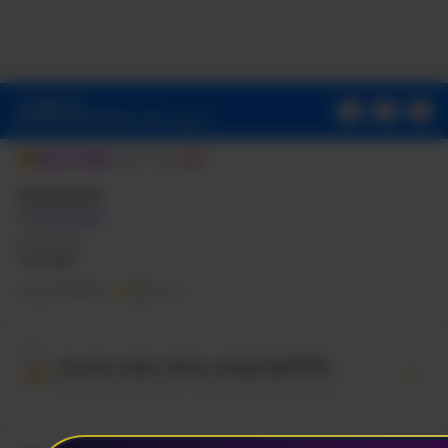
7.31734 11.925 5.92804
14.2139 5.92804C15.3033
5.92804 16.4528 6.12794
16.4528
6.12794V8.6067H15.1934C13.954
8.6067 13.5642 9.38631
01
39
22
13.5642
98% terjual
10.1759V12.065H16.3328L15.8931
14.9735H13.5642V22C18.3418
Rp11.380
Rp111.380
90%
21.2504 22 17.0825 22
12.065L21.99 12.055Z">
PINANGWIN
Gratis ongkir
Umur simpan
>6 bulan
Terjual 138.257
5,0
(120k)
Voucher seller diskon sampai Rp99.138
Nih tersedia 1163 promo / voucher dar seller untukmu.