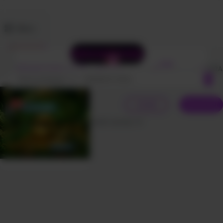
Menu
Deskripsi
Ulasan
Diskusi
Rekomendasi
SERANGTOGEL
LINK
SITUS
LINK
SERANGTOGEL
LOGIN
SERANGTOGEL
ALTERNATIF
Semua kategori
0
LOGIN
REGISTER
Add alamat
agar belanja lebih mantab.
d="M21.99 12.055C21.99
6.49775 17.5122 2 11.995
2C6.47776 2 2 6.49775 2
12.055C2 17.0725 5.65817
21.2304 10.4358
21.99V14.9635H7.89705V12.055H10.4358V9.83608C10.4358