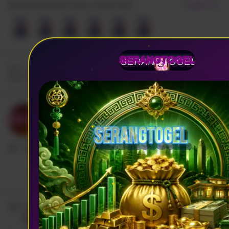
Belanja Rp500.000, dapat 1 hadiah gratis
Tambah
SERANGTOGEL
Menu
GAME
Merek
SERANGTOGEL
SERANGTOGEL OFFICIAL BRAND
Super Official Store
Top Rated Market
Rating seller:
99%
Ikuti
Kab. Jombang
SERANGTOGEL