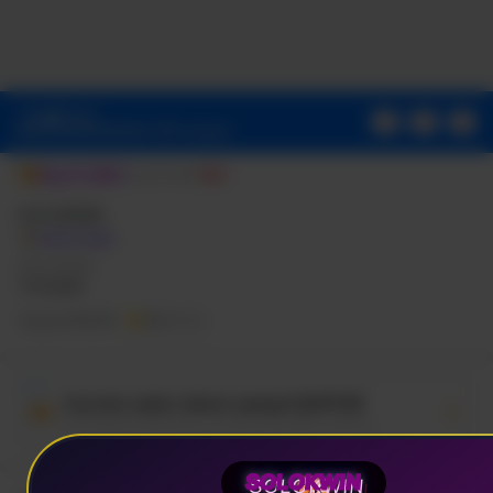
7.31734 11.925 5.92804
14.2139 5.92804C15.3033
5.92804 16.4528 6.12794
16.4528
6.12794V8.6067H15.1934C13.954
8.6067 13.5642 9.38631
01
39
22
13.5642
98% terjual
10.1759V12.065H16.3328L15.8931
14.9735H13.5642V22C18.3418
Rp11.380
Rp111.380
90%
21.2504 22 17.0825 22
12.065L21.99 12.055Z">
SOLOKWIN
Gratis ongkir
Umur simpan
>6 bulan
Terjual 138.257
5,0
(120k)
Voucher seller diskon sampai Rp99.138
Nih tersedia 1163 promo / voucher dar seller untukmu.
SOLOKWIN