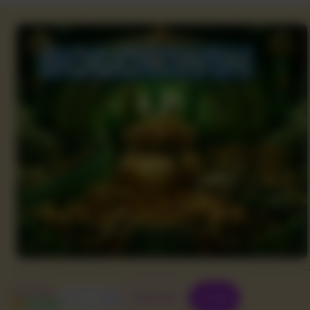
SITUS SOLOKWIN
Total harga:
REGISTER
LOGIN
11.380